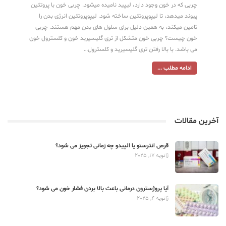
چربی که در خون وجود دارد، لیپید نامیده میشود. چربی خون با پروتئین
پیوند میدهد، تا لیپوپروتئین ساخته شود. لیپوپروتئین انرژی بدن را
تامین میکند، به همین دلیل برای سلول های بدن مهم هستند. چربی
خون چیست؟ چربی خون متشکل از تری گلیسیرید خون و کلسترول خون
می باشد. با بالا رفتن تری گلیسیرید و کلسترول…
ادامه مطلب ...
آخرین مقالات
قرص انترستو یا الپیدو چه زمانی تجویز می شود؟
ژانویه 17, 2025
آیا پروژسترون درمانی باعث بالا بردن فشار خون می شود؟
ژانویه 4, 2025