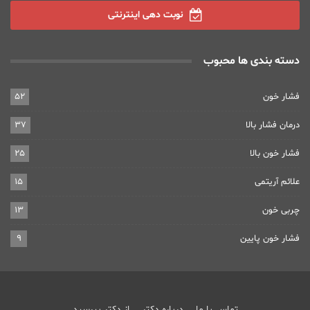
نوبت دهی اینترنتی
دسته بندی ها محبوب
فشار خون
52
درمان فشار بالا
37
فشار خون بالا
25
علائم آریتمی
15
چربی خون
13
فشار خون پایین
9
تماس با ما
درباره دکتر
از دکتر بپرسید