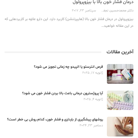
درمان فشار خون بالا با بیزوپرولول
دکتر محمدحسین نجفی
سپتامبر 23, 2017
بیزوپرولول در درمان فشار خون بالا (هایپرتنشن) کاربرد دارد. این دارو علاوه بر کاربردهایی که
در این مقاله خواهید…
آخرین مقالات
قرص انترستو یا الپیدو چه زمانی تجویز می شود؟
ژانویه 17, 2025
آیا پروژسترون درمانی باعث بالا بردن فشار خون می شود؟
ژانویه 4, 2025
روشهای پیشگیری از بارداری و فشار خون، کدام روش بی خطر است؟
دسامبر 23, 2024