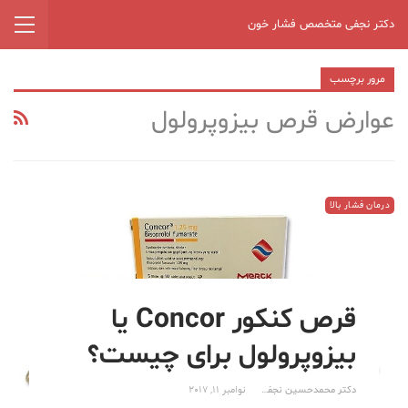
دکتر نجفی متخصص فشار خون
مرور برچسب
عوارض قرص بیزوپرولول
درمان فشار بالا
قرص کنکور Concor یا
بیزوپرولول برای چیست؟
دکتر محمدحسین نجفی
نوامبر 11, 2017