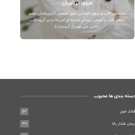
عروق در تهران
متخصص قلب و عروق فلوشیپ فوق تخصص آنژیوپلاستی عضو
انجمن قلب و انجمن پزشکی هسته ای آمریکا مدیر گروه قلب
آکادمی ملی فوتبال (ایفمارک)
سته بندی ها محبوب
شار خون
52
رمان فشار بالا
37