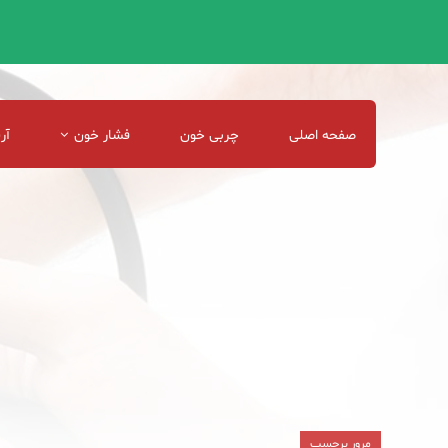
صفحه اصلی
چربی خون
فشار خون
آر
مرور برچسب