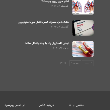
فشار خون ریوی چیست؟
آگوست 14, 2017
نکات کامل مصرف قرص فشار خون آملودیپین
آگوست 14, 2024
درمان کلسترول بالا با چند راهکار ساده!
آوریل 22, 2020
بعدی
بعدی
1 از 39
تماس با ما
درباره دکتر
از دکتر بپرسید