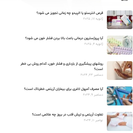
قرص انترستو یا الپیدو چه زمانی تجویز می شود؟
ژانویه 17, 2025
آیا پروژسترون درمانی باعث بالا بردن فشار خون می شود؟
ژانویه 4, 2025
روشهای پیشگیری از بارداری و فشار خون، کدام روش بی خطر
است؟
دسامبر 23, 2024
آیا مصرف آمپول لاغری برای بیماران آریتمی خطرناک است؟
دسامبر 9, 2024
تفاوت آریتمی و تپش قلب در بروز چه علائمی است؟
نوامبر 11, 2024