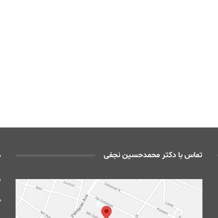
تماس با دکتر محمدحسین نجفی
د
ف
د