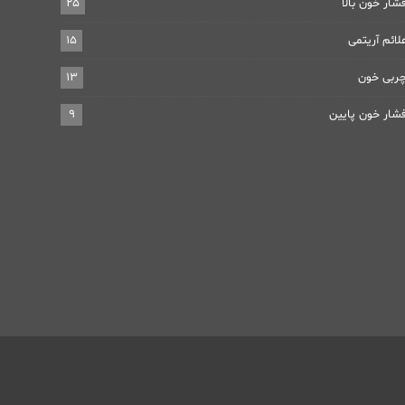
شار خون بالا
25
لائم آریتمی
15
ربی خون
13
شار خون پایین
9