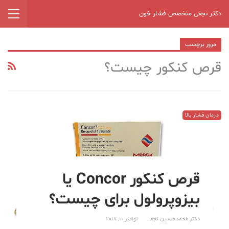
دکتر نجفی متخصص فشار خون
مرور برچسب
قرص کنکور چیست؟
درمان فشار بالا
قرص کنکور Concor یا
بیزوپرولول برای چیست؟
دکتر محمدحسین نجفی
نوامبر 11, 2017