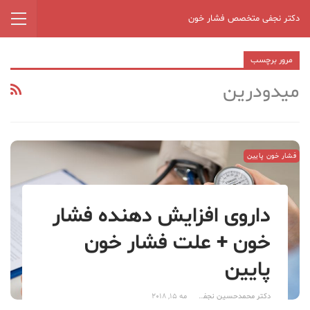
دکتر نجفی متخصص فشار خون
مرور برچسب
میدودرین
فشار خون پایین
داروی افزایش دهنده فشار
خون + علت فشار خون
پایین
دکتر محمدحسین نجفی
مه 15, 2018