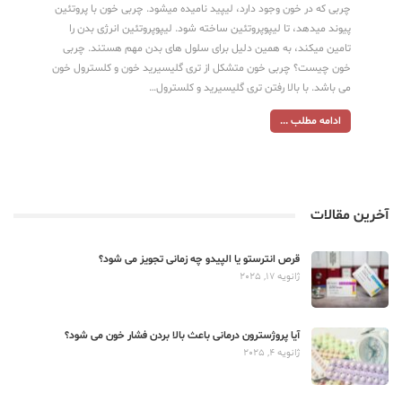
چربی که در خون وجود دارد، لیپید نامیده میشود. چربی خون با پروتئین
پیوند میدهد، تا لیپوپروتئین ساخته شود. لیپوپروتئین انرژی بدن را
تامین میکند، به همین دلیل برای سلول های بدن مهم هستند. چربی
خون چیست؟ چربی خون متشکل از تری گلیسیرید خون و کلسترول خون
می باشد. با بالا رفتن تری گلیسیرید و کلسترول…
ادامه مطلب ...
آخرین مقالات
قرص انترستو یا الپیدو چه زمانی تجویز می شود؟
ژانویه 17, 2025
آیا پروژسترون درمانی باعث بالا بردن فشار خون می شود؟
ژانویه 4, 2025