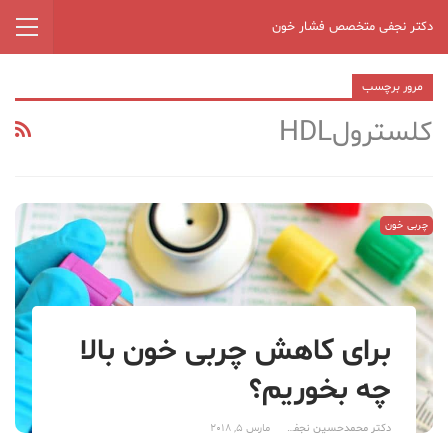
دکتر نجفی متخصص فشار خون
مرور برچسب
کلسترولHDL
چربی خون
برای کاهش چربی خون بالا
چه بخوریم؟
دکتر محمدحسین نجفی
مارس 5, 2018