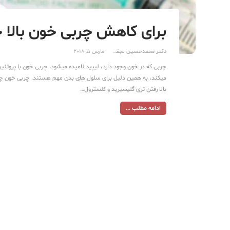
برای کاهش چربی خون بالا 
دکتر محمدحسین نجفی
مارس 5, 2018
چربی که در خون وجود دارد، لیپید نامیده میشود. چربی خون با پروتئین
میکند، به همین دلیل برای سلول های بدن مهم هستند. چربی خون چ
بالا رفتن تری گلیسیرید و کلسترول…
ادامه مطلب ...