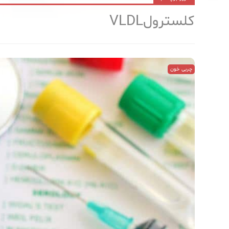
کلسترولVLDL
چربی خون