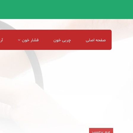
صفحه اصلی
چربی خون
فشار خون
آر
مرور برچسب