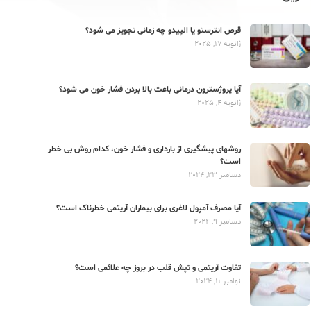
قرص انترستو یا الپیدو چه زمانی تجویز می شود؟
ژانویه 17, 2025
آیا پروژسترون درمانی باعث بالا بردن فشار خون می شود؟
ژانویه 4, 2025
روشهای پیشگیری از بارداری و فشار خون، کدام روش بی خطر
است؟
دسامبر 23, 2024
آیا مصرف آمپول لاغری برای بیماران آریتمی خطرناک است؟
دسامبر 9, 2024
تفاوت آریتمی و تپش قلب در بروز چه علائمی است؟
نوامبر 11, 2024