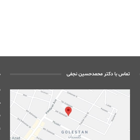
تماس با دکتر محمدحسین نجفی
د
ف
د
ف
ع