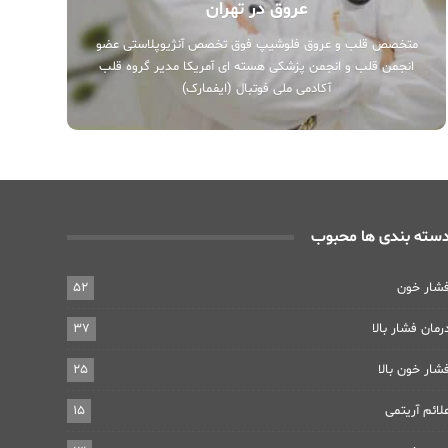
عروق در تهران
متخصص قلب و عروق فلوشیپ فوق تخصص آنژیوپلاستی عضو
انجمن قلب و انجمن پزشکی هسته ای آمریکا مدیر گروه قلب
آکادمی ملی فوتبال (ایفمارک)
سته بندی ها محبوب
شار خون
52
رمان فشار بالا
37
شار خون بالا
25
لائم آریتمی
15