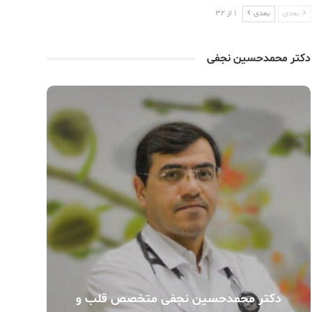
بعدی
بعدی
1 از 32
دکتر محمدحسین نجفی
دکتر محمدحسین نجفی متخصص قلب و