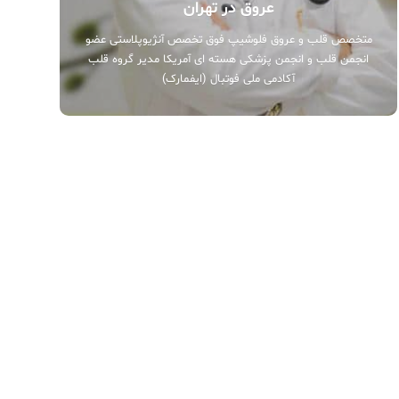
عروق در تهران
متخصص قلب و عروق فلوشیپ فوق تخصص آنژیوپلاستی عضو
انجمن قلب و انجمن پزشکی هسته ای آمریکا مدیر گروه قلب
آکادمی ملی فوتبال (ایفمارک)