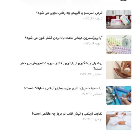
قرص انترستو یا الپیدو چه زمانی تجویز می شود؟
ژانویه 17, 2025
آیا پروژسترون درمانی باعث بالا بردن فشار خون می شود؟
ژانویه 4, 2025
روشهای پیشگیری از بارداری و فشار خون، کدام روش بی خطر
است؟
دسامبر 23, 2024
آیا مصرف آمپول لاغری برای بیماران آریتمی خطرناک است؟
دسامبر 9, 2024
تفاوت آریتمی و تپش قلب در بروز چه علائمی است؟
نوامبر 11, 2024