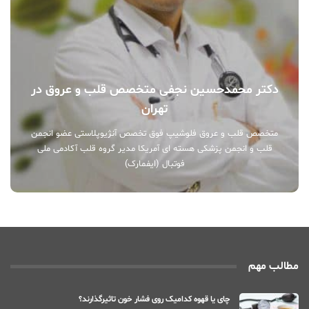
دکتر محمدحسین نجفی متخصص قلب و عروق در
تهران
متخصص قلب و عروق فلوشیپ فوق تخصص آنژیوپلاستی عضو انجمن
قلب و انجمن پزشکی هسته ای آمریکا مدیر گروه قلب آکادمی ملی
فوتبال (ایفمارک)
مطالب مهم
چای یا قهوه کدامیک روی فشار خون تاثیرگذارند؟