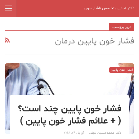
دکتر نجفی متخصص فشار خون
مرور برچسب
فشار خون پایین درمان
فشار خون پایین
فشار خون پایین چند است؟
( + علائم فشار خون پایین )
دکتر محمدحسین نجفی
آوریل 29, 2018