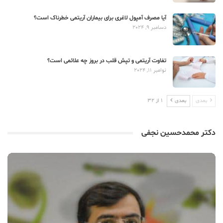
آیا مصرف آمپول لاغری برای بیماران آریتمی خطرناک است؟
دسامبر 9, 2024
تفاوت آریتمی و تپش قلب در بروز چه علائمی است؟
نوامبر 11, 2024
بعدی
بعدی
1 از 32
دکتر محمدحسین نجفی