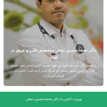
دکتر محمدحسین نجفی متخصص قلب و عروق در
تهران
متخصص قلب و عروق فلوشیپ فوق تخصص آنژیوپلاستی عضو انجمن
قلب و انجمن پزشکی هسته ای آمریکا مدیر گروه قلب آکادمی ملی
فوتبال (ایفمارک)
ویزیت آنلاین با دکتر محمدحسین نجفی