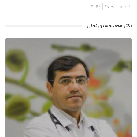
بعدی
بعدی
1 از 31
دکتر محمدحسین نجفی