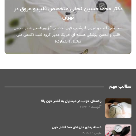
دکتر محمدحسین نجفی متخصص قلب و عروق در
تهران
متخصص قلب و عروق فلوشیپ فوق تخصص آنژیوپلاستی عضو انجمن
قلب و انجمن پزشکی هسته ای آمریکا مدیر گروه قلب آکادمی ملی
فوتبال (ایفمارک)
مطالب مهم
راهنمای خواب در مبتلایان به فشار خون بالا
آگوست 4, 2024
دسته بندی داروهای ضد فشار خون
مارس 14, 2018