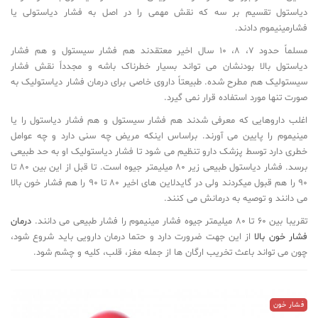
دیاستول تقسیم بر سه که نقش مهمی را در اصل به فشار دیاستولی یا
فشارمینیموم دادند.
مسلماً حدود 7، 8، 10 سال اخیر معتقدند هم فشار سیستول و هم فشار
دیاستول بالا بودنشان می تواند بسیار خطرناک باشه و مجدداً نقش فشار
سیستولیک هم مطرح شده. طبیعتاً داروی خاصی برای درمان فشار دیاستولیک به
صورت تنها مورد استفاده قرار نمی گیرد.
اغلب داروهایی که معرفی شدند هم فشار سیستول و هم فشار دیاستول را یا
مینیموم را پایین می آورند. براساس اینکه مریض چه سنی دارد و چه عوامل
خطری دارد توسط پزشک دارو تنظیم می شود تا فشار دیاستولیک او به حد طبیعی
برسد. فشار دیاستول طبیعی زیر 80 میلیمتر جیوه است. تا قبل از این بین 80 تا
90 را هم قبول میکردند ولی در گایدلاین های اخیر 80 تا 90 را هم فشار خون بالا
می دانند و توصیه به درمانش می کنند.
تقریبا بین 60 تا 80 میلیمتر جیوه فشار مینیموم را فشار طبیعی می دانند.
درمان
فشار خون بالا
از این جهت ضرورت دارد و حتما درمان دارویی باید شروع شود،
چون می تواند باعث تخریب ارگان ها از جمله مغز، قلب، کلیه و چشم شود.
فشار خون