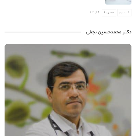
بعدی
بعدی
1 از 32
دکتر محمدحسین نجفی