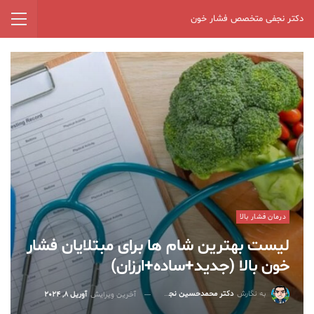
دکتر نجفی متخصص فشار خون
درمان فشار بالا
لیست بهترین شام ها برای مبتلایان فشار
خون بالا (جدید+ساده+ارزان)
به نگارش
دکتر محمدحسین نجفی
آخرین ویرایش
آوریل 8, 2024