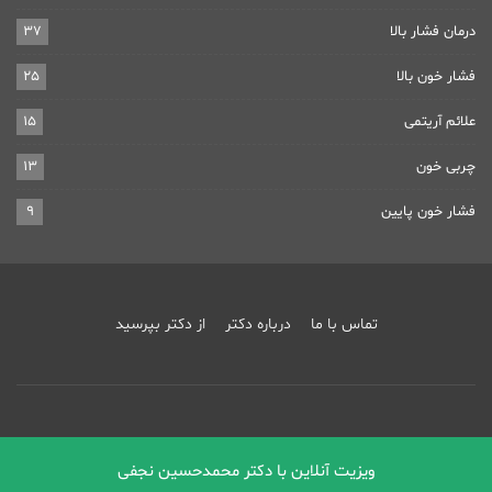
درمان فشار بالا
37
فشار خون بالا
25
علائم آریتمی
15
چربی خون
13
فشار خون پایین
9
تماس با ما
درباره دکتر
از دکتر بپرسید
© تمامی حقوق کپی رایت مطالب برای وب سایت دکتر محمد حسین نجفی محفوظ است.
ویزیت آنلاین با دکتر محمدحسین نجفی