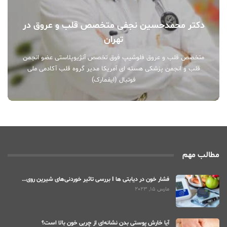
دکتر محمدحسین نجفی متخصص قلب و عروق در
تهران
متخصص قلب و عروق فلوشیپ فوق تخصص آنژیوپلاستی عضو انجمن
قلب و انجمن پزشکی هسته ای آمریکا مدیر گروه قلب آکادمی ملی
فوتبال (ایفمارک)
مطالب مهم
فشار خون در دیابتی ها I بررسی تاثیر خوردنی‌های شیرین روی…
مارس 15, 2023
آیا خارش پوستی بدن نشانه‌ای از چربی خون بالا است؟