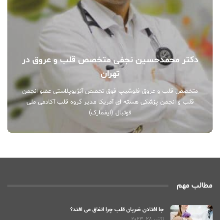
دکتر محمدحسین نجفی متخصص قلب و عروق در
تهران
متخصص قلب و عروق فلوشیپ فوق تخصص آنژیوپلاستی عضو انجمن
قلب و انجمن پزشکی هسته ای آمریکا مدیر گروه قلب آکادمی ملی
فوتبال (ایفمارک)
مطالب مهم
جا افتادن ضربان قلب چرا اتفاق می افتد؟
اکتبر 28, 2023