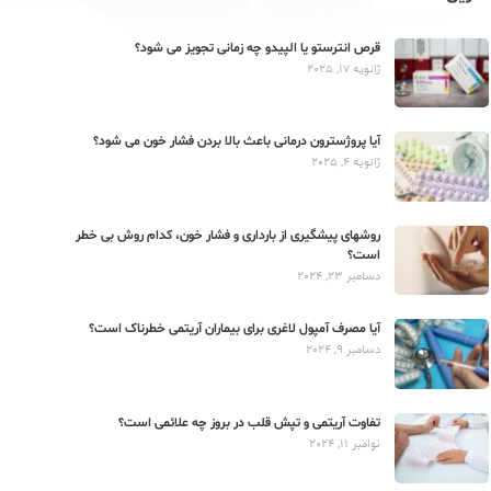
قرص انترستو یا الپیدو چه زمانی تجویز می شود؟
ژانویه 17, 2025
آیا پروژسترون درمانی باعث بالا بردن فشار خون می شود؟
ژانویه 4, 2025
روشهای پیشگیری از بارداری و فشار خون، کدام روش بی خطر
است؟
دسامبر 23, 2024
آیا مصرف آمپول لاغری برای بیماران آریتمی خطرناک است؟
دسامبر 9, 2024
تفاوت آریتمی و تپش قلب در بروز چه علائمی است؟
نوامبر 11, 2024