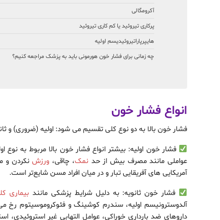
آکرومگالی
پرکاری تیروئید یا کم کاری تیروئید
هایپرپاراتیروئیدیسم اولیه
چه زمانی برای فشار خون هورمونی باید به پزشک مراجعه کنیم؟
انواع فشار خون
فشار خون بالا به دو نوع کلی تقسیم می شود: اولیه (ضروری) و ثان
فشار خون اولیه: بیشتر انواع فشار خون بالا مربوط به نوع ا
عواملی مانند مصرف بیش از حد
نمک
، چاقی،
ورزش
نکردن و 
آمریکایی های آفریقایی تبار و در میان افراد مسن شایع‌تر است.
فشار خون ثانویه: به دلیل شرایط پزشکی مانند
بیماری کل
آلدوسترونیسم اولیه، سندرم کوشینگ و فئوکروموسیتوم رخ می د
داروهای ضد بارداری خوراکی، عوامل التهابی غیر استروئیدی، اس