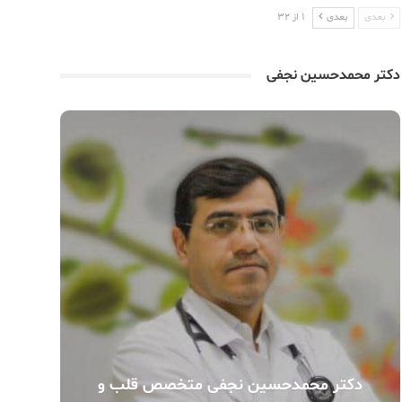
بعدی
بعدی
1 از 32
دکتر محمدحسین نجفی
دکتر محمدحسین نجفی متخصص قلب و