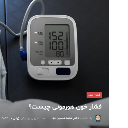
فشار خون
فشار خون هورمونی چیست؟
به نگارش
دکتر محمدحسین نجفی
آخرین ویرایش
ژوئن 10, 2024