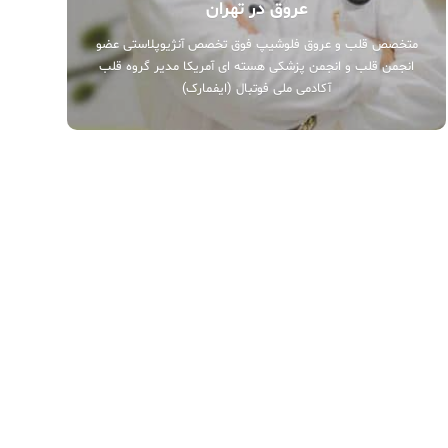
عروق در تهران
متخصص قلب و عروق فلوشیپ فوق تخصص آنژیوپلاستی عضو
انجمن قلب و انجمن پزشکی هسته ای آمریکا مدیر گروه قلب
آکادمی ملی فوتبال (ایفمارک)