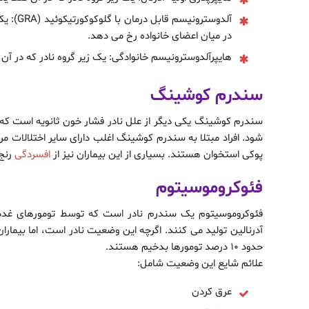
آلدوستر
در میان اعضای خانواده رخ می دهد.
هایپرآلدوسترونیسم خانوادگی: یک زیر گروه نادر که در آ
سندرم کوشینگ
سندرم کوشینگ یکی دیگر از علل نادر فشار خون ثانویه است که 
شود. افراد مبتلا به سندرم کوشینگ اغلب دارای سایر اختلالات مر
پوکی استخوان هستند. بسیاری از این بیماران نیز از
افسردگی
رنج 
فئوکروموسیتوم
فئوکروموسیتوم یک سندرم نادر است که توسط تومورهای غدد فو
آدرنالین تولید می کنند. اگرچه این وضعیت نادر است، اما بیماران
حدود 10 درصد تومورها بدخیم هستند.
علائم شایع این وضعیت شامل:
عرق کردن