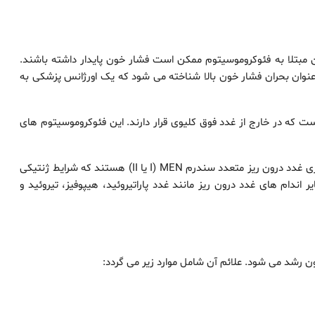
ن مبتلا به فئوکروموسیتوم ممکن است فشار خون پایدار داشته باشند.
ه عنوان بحران فشار خون بالا شناخته می شود که یک اورژانس پزشکی به
ایی است که در خارج از غدد فوق کلیوی قرار دارند. این فئوکروموسیتوم های
10 درصد دیگر از فئوکروموسیتوم ها بخشی از سندرم های نئوپلازی غدد درون ریز متعدد سندرم MEN (I یا II) هستند که شرایط ژنتیکی
ها وجود دارد. سندرم MEN می تواند سایر اندام های غدد درون ریز مانند غدد پاراتیروئید، هیپوفیز، تیروئید و
 رشد می شود. علائم آن شامل موارد زیر می گردد: