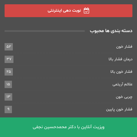
نوبت دهی اینترنتی
دسته بندی ها محبوب
فشار خون
52
درمان فشار بالا
37
فشار خون بالا
25
علائم آریتمی
15
چربی خون
13
فشار خون پایین
9
ویزیت آنلاین با دکتر محمدحسین نجفی