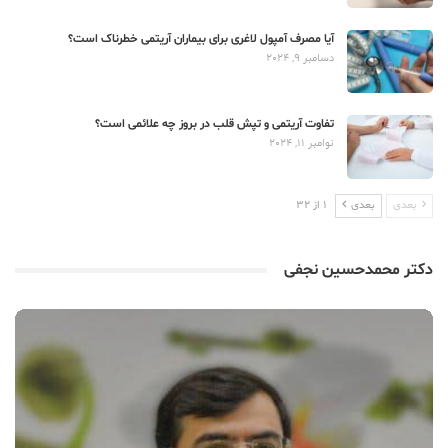
آیا مصرف آمپول لاغری برای بیماران آریتمی خطرناک است؟
دسامبر 9, 2024
تفاوت آریتمی و تپش قلب در بروز چه علائمی است؟
نوامبر 11, 2024
بعدی
بعدی
1 از 32
دکتر محمدحسین نجفی