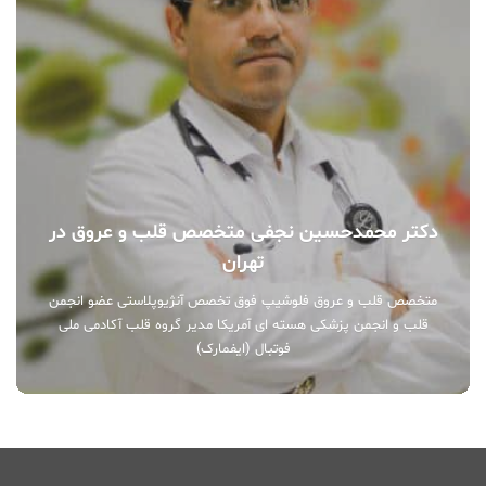
دکتر محمدحسین نجفی متخصص قلب و عروق در
تهران
متخصص قلب و عروق فلوشیپ فوق تخصص آنژیوپلاستی عضو انجمن
قلب و انجمن پزشکی هسته ای آمریکا مدیر گروه قلب آکادمی ملی
فوتبال (ایفمارک)