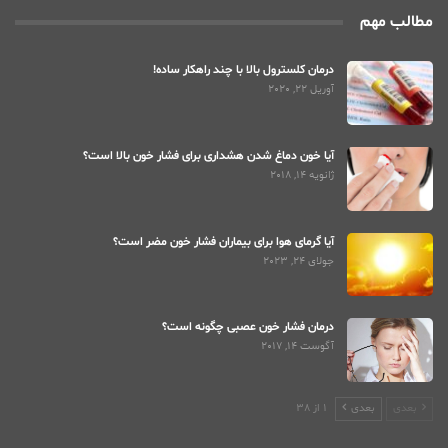
مطالب مهم
درمان کلسترول بالا با چند راهکار ساده!
آوریل 22, 2020
آیا خون دماغ شدن هشداری برای فشار خون بالا است؟
ژانویه 14, 2018
آیا گرمای هوا برای بیماران فشار خون مضر است؟
جولای 24, 2023
درمان فشار خون عصبی چگونه است؟
آگوست 14, 2017
بعدی
بعدی
1 از 38