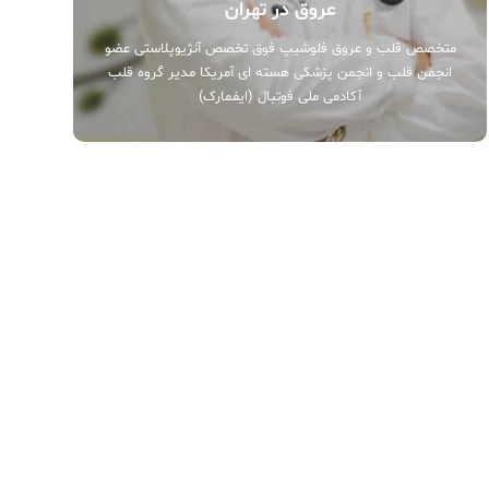
عروق در تهران
متخصص قلب و عروق فلوشیپ فوق تخصص آنژیوپلاستی عضو
انجمن قلب و انجمن پزشکی هسته ای آمریکا مدیر گروه قلب
آکادمی ملی فوتبال (ایفمارک)