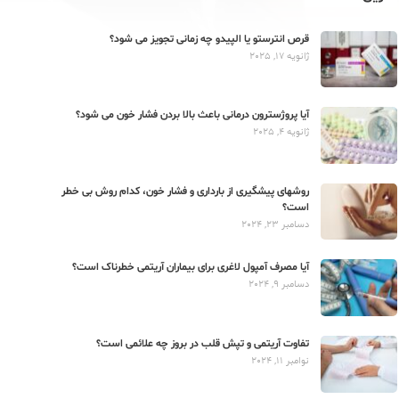
قرص انترستو یا الپیدو چه زمانی تجویز می شود؟
ژانویه 17, 2025
آیا پروژسترون درمانی باعث بالا بردن فشار خون می شود؟
ژانویه 4, 2025
روشهای پیشگیری از بارداری و فشار خون، کدام روش بی خطر
است؟
دسامبر 23, 2024
آیا مصرف آمپول لاغری برای بیماران آریتمی خطرناک است؟
دسامبر 9, 2024
تفاوت آریتمی و تپش قلب در بروز چه علائمی است؟
نوامبر 11, 2024