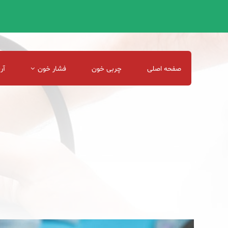
صفحه اصلی
چربی خون
فشار خون
آر