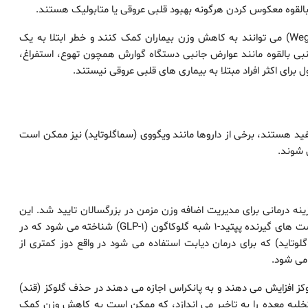
بالقوه معکوس کردن هرگونه بهبود قلبی عروقی یا متابولیک هستند.
داروهای سماگلوتاید مانند اوزمپیک (Ozempic) یا ویگووی (Wegovy) می توانند به کاهش وزن بیماران کمک کنند و خطر ابتلا به یک
نبی بالقوه مانند عوارض جانبی دستگاه گوارش همچون تهوع، استفراغ،
 برای اکثر افراد مبتلا به بیماری های قلبی عروقی نیستند.
د هستند، برخی از داروها مانند ویگووی (سماگلوتاید) نیز ممکن است
 شوند.
ر سال 2014 توسط FDA به عنوان یک گزینه درمانی برای مدیریت اضافه وزن مزمن در بزرگسالان تایید شد. این
دارو متعلق به دسته بزرگتری از داروها است که به عنوان آگونیست های گیرنده پپتید-1 شبه گلوکاگون (GLP-1) شناخته می شود که در
سخه ساکسندا (لیراگلوتاید) که برای درمان دیابت استفاده می شود در واقع دوز کمتری از
ز افزایش می دهند و به پانکراس اجازه می دهند در حذف گلوکز (قند)
تخلیه معده را به تاخیر می اندازد، که ممکن است به کاهش وزن کمک