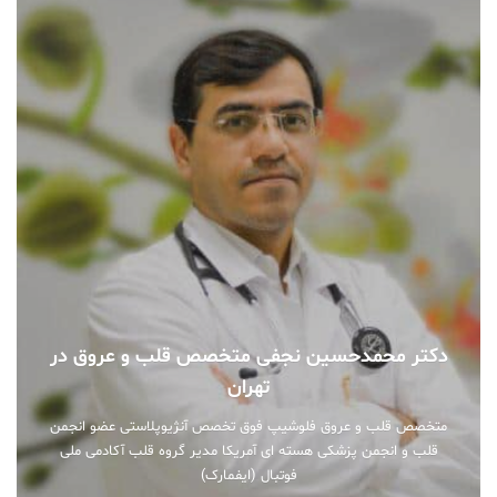
دکتر محمدحسین نجفی متخصص قلب و عروق در
تهران
متخصص قلب و عروق فلوشیپ فوق تخصص آنژیوپلاستی عضو انجمن
قلب و انجمن پزشکی هسته ای آمریکا مدیر گروه قلب آکادمی ملی
فوتبال (ایفمارک)