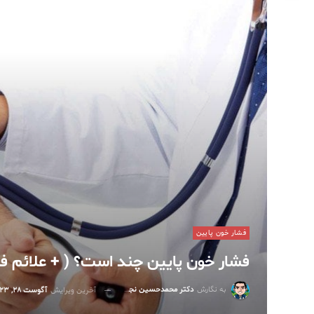
فشار خون پایین
فشار خون پایین چند است؟ ( + علائم فش
به نگارش
دکتر محمدحسین نجفی
آخرین ویرایش
آگوست 28, 2023