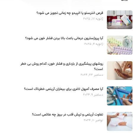
قرص انترستو یا الپیدو چه زمانی تجویز می شود؟
ژانویه 17, 2025
آیا پروژسترون درمانی باعث بالا بردن فشار خون می شود؟
ژانویه 4, 2025
روشهای پیشگیری از بارداری و فشار خون، کدام روش بی خطر
است؟
دسامبر 23, 2024
آیا مصرف آمپول لاغری برای بیماران آریتمی خطرناک است؟
دسامبر 9, 2024
تفاوت آریتمی و تپش قلب در بروز چه علائمی است؟
نوامبر 11, 2024