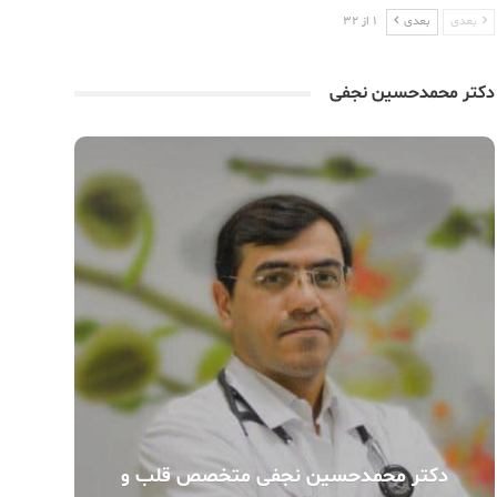
بعدی
بعدی
1 از 32
دکتر محمدحسین نجفی
دکتر محمدحسین نجفی متخصص قلب و