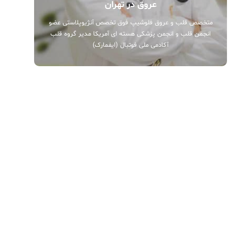
عروق در تهران
متخصص قلب و عروق فلوشیپ فوق تخصص آنژیوپلاستی عضو
انجمن قلب و انجمن پزشکی هسته ای آمریکا مدیر گروه قلب
آکادمی ملی فوتبال (ایفمارک)