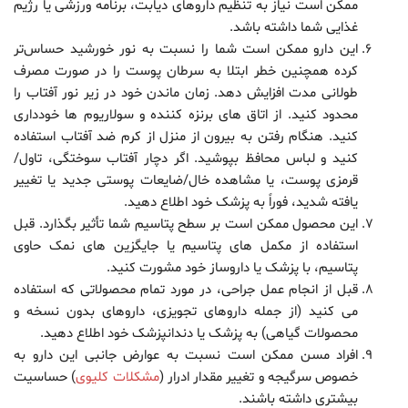
ممکن است نیاز به تنظیم داروهای دیابت، برنامه ورزشی یا رژیم
غذایی شما داشته باشد.
این دارو ممکن است شما را نسبت به نور خورشید حساس‌تر
کرده همچنین خطر ابتلا به سرطان پوست را در صورت مصرف
طولانی مدت افزایش دهد. زمان ماندن خود در زیر نور آفتاب را
محدود کنید. از اتاق های برنزه کننده و سولاریوم ها خودداری
کنید. هنگام رفتن به بیرون از منزل از کرم ضد آفتاب استفاده
کنید و لباس محافظ بپوشید. اگر دچار آفتاب سوختگی، تاول/
قرمزی پوست، یا مشاهده خال/ضایعات پوستی جدید یا تغییر
یافته شدید، فوراً به پزشک خود اطلاع دهید.
این محصول ممکن است بر سطح پتاسیم شما تأثیر بگذارد. قبل
استفاده از مکمل های پتاسیم یا جایگزین های نمک حاوی
پتاسیم، با پزشک یا داروساز خود مشورت کنید.
قبل از انجام عمل جراحی، در مورد تمام محصولاتی که استفاده
می کنید (از جمله داروهای تجویزی، داروهای بدون نسخه و
محصولات گیاهی) به پزشک یا دندانپزشک خود اطلاع دهید.
افراد مسن ممکن است نسبت به عوارض جانبی این دارو به
خصوص سرگیجه و تغییر مقدار ادرار (
مشکلات کلیوی
) حساسیت
بیشتری داشته باشند.