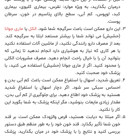
درمیان بگذارید، به ویژه موارد: نقرس، بیماری کلیوی، بیماری
کبد، لوپوس، کم آبی، سطح بالای پتاسیم در خون، سرطان
پوست.
این دارو ممکن است باعث سرگیجه شما شود.
الکل
یا
ماری جوانا
(حشیش) می تواند شما را بیشتر مستعد ابتلا به سرگیجه کند.
بعد از مصرف دارو رانندگی نکنید، از ماشین آلات استفاده نکنید
یا هر کاری که نیاز به هوشیاری دارد انجام ندهید تا زمانی که
بتوانید آن را با خیال راحت انجام دهید. مصرف مشروبات الکلی
را محدود کنید. اگر از ماری جوانا (حشیش) استفاده می کنید، با
پزشک خود صحبت کنید.
تعریق شدید، اسهال یا استفراغ ممکن است باعث کم آبی بدن و
احساس سبکی سر شود. اگر دچار اسهال یا استفراغ شدید
هستید به پزشک خود اطلاع دهید. برای جلوگیری از کم آبی بدن،
مقدار زیادی مایعات بنوشید، مگر اینکه پزشک به شما بگوید این
کار را نکنید.
اگر مبتلا به دیابت هستید، قرص والزودک ممکن است بر قند
خون شما تأثیر بگذارد. قند خون خود را به طور منظم طبق دستور
بررسی کنید و نتایج را با پزشک خود در میان بگذارید. پزشک