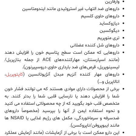
وارفارین
داروهای ضد التهاب غیر استروئیدی مانند ایندومتاسین
داروهای حاوی کلسیم
دیازوکساید
دیگوکسین
تری متوپریم
داروهای شل کننده عضلانی
داروهایی که ممکن است سطح پتاسیم خون را افزایش دهند
(مانند اسپارسنتان، مهارکننده‌های ACE از جمله بنازپریل/
لیسینوپریل، قرص‌های ضد بارداری حاوی دروسپیرنون).
داروهای مهار کننده آنزیم مبدل آنژیوتانسین (
کاپتوپریل
،
انالاپریل و…)
برخی از محصولات دارای موادی هستند که می توانند فشار خون
شما را افزایش دهند یا نارسایی قلبی شما را بدتر کنند. به
متخصص قلب خود بگویید که از چه محصولاتی استفاده می کنید
و نحوه استفاده ایمن از آنها را بپرسید (مخصوصاً داروهای
ضدسرفه و سرماخوردگی، مکمل های رژیم غذایی یا NSAID ها
مانند ایبوپروفن/ناپروکسن).
این دارو ممکن است با برخی از آزمایشات (مانند آزمایش عملکرد