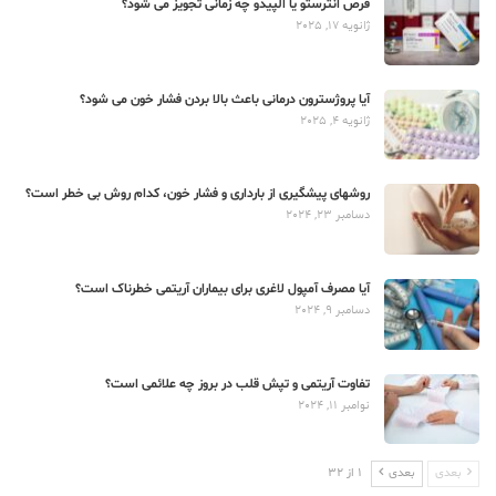
قرص انترستو یا الپیدو چه زمانی تجویز می شود؟
ژانویه 17, 2025
آیا پروژسترون درمانی باعث بالا بردن فشار خون می شود؟
ژانویه 4, 2025
روشهای پیشگیری از بارداری و فشار خون، کدام روش بی خطر است؟
دسامبر 23, 2024
آیا مصرف آمپول لاغری برای بیماران آریتمی خطرناک است؟
دسامبر 9, 2024
تفاوت آریتمی و تپش قلب در بروز چه علائمی است؟
نوامبر 11, 2024
بعدی
بعدی
1 از 32