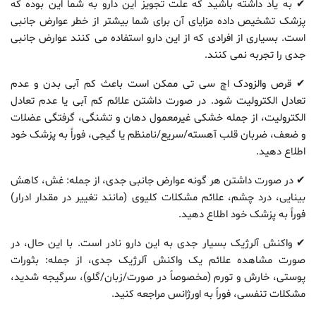
✔ به یاد داشته باشید که علت تجویز این دارو به شما این بوده که
پزشک تشخیص داده مزایای آن برای شما بیشتر از خطر عوارض جانبی
است. بسیاری از افرادی که از این دارو استفاده می کنند عوارض جانبی
جدی را تجربه نمی کنند.
✔ قرص والزودک اچ سی تی ممکن است باعث کم آبی بدن و عدم
تعادل الکترولیت شود. در صورت داشتن علائم کم آبی یا عدم تعادل
الکترولیت، از جمله خشکی غیرمعمول دهان و تشنگی، گرفتگی عضلات
و ضعف، ضربان قلب آهسته/سریع/نامنظم یا گیجی، فوراً به پزشک خود
اطلاع دهید.
✔ در صورت داشتن هر گونه عوارض جانبی جدی، از جمله: غش، کاهش
بینایی، درد چشم، علائم مشکلات کلیوی (مانند تغییر در مقدار ادرار)
فوراً به پزشک خود اطلاع دهید.
✔ واکنش آلرژیک بسیار جدی به این دارو نادر است. با این حال، در
صورت مشاهده علائم یک واکنش آلرژیک جدی، از جمله: بثورات
پوستی، خارش و تورم (مخصوصاً در صورت/زبان/گلو)، سرگیجه شدید،
مشکلات تنفسی، فوراً به اورژانس مراجعه کنید.