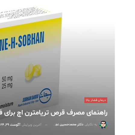
درمان فشار بالا
راهنمای مصرف قرص تریامترن اچ برای ف
به نگارش
دکتر محمدحسین نجفی
آخرین ویرایش
آگوست 29, 2024