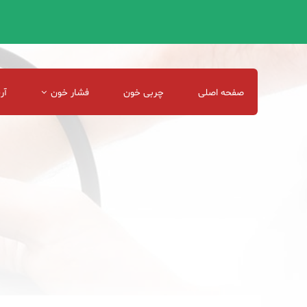
صفحه اصلی
چربی خون
فشار خون
آر