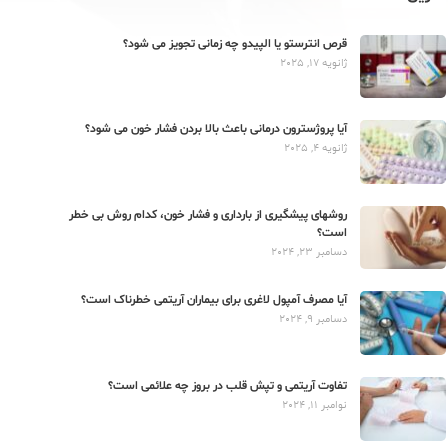
قرص انترستو یا الپیدو چه زمانی تجویز می شود؟
ژانویه 17, 2025
آیا پروژسترون درمانی باعث بالا بردن فشار خون می شود؟
ژانویه 4, 2025
روشهای پیشگیری از بارداری و فشار خون، کدام روش بی خطر
است؟
دسامبر 23, 2024
آیا مصرف آمپول لاغری برای بیماران آریتمی خطرناک است؟
دسامبر 9, 2024
تفاوت آریتمی و تپش قلب در بروز چه علائمی است؟
نوامبر 11, 2024