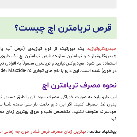
قرص تریامترن اچ چیست؟
هیدروکلروتیازید
یک دیورتیک از نوع تیازیدی (قرص آب یا اد
هیدروکلروتیازید و تریامترن سازنده قرص تریامترن اچ یک داروی
استفاده می شود. هیدروکلروتیازید و تریامترن معمولاً به افرادی
در خون) شده است. این دارو با نام های تجاری Dyazide، Maxzide، Maxzide-25 ممکن است به فروش برسد.
نحوه مصرف تریامترن اچ
این دارو باید به صورت خوراکی مصرف شود. آن را طبق دستور نسخ
بدون غذا مصرف کنید. اگر این دارو باعث ناراحتی معده شما م
خودسرانه متوقف نکنید. متخصص قلب و عروق بهترین زمان مص
کرد.
پیشنهاد مطالعه:
بهترین زمان مصرف قرص فشار خون چه زمانی 