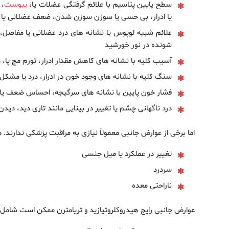
سطح پایین پتاسیم با علائم گرفتگی عضلات پا،
یبوست
،
یا ادرار، بی حسی یا سوزن سوزن شدن، ضعف عضلانی یا
علائم شبیه لوپوس با نشانه های درد عضلانی یا مفاصل، ع
شونده در نور خورشید
آسیب کلیه با نشانه های کاهش مقدار ادرار، تورم مچ پا، 
سنگ کلیه با نشانه های وجود خون در ادرار، درد یا مشکل در
فشار خون پایین با نشانه های سرگیجه، احساس ضعف یا 
درد ناگهانی چشم یا تغییر در بینایی مانند تاری دید، دید
اما برخی از عوارض جانبی معمولاً نیازی به مراقبت پزشکی ندارند. د
تغییر در عملکرد یا میل جنسی
سردرد
ناراحتی معده
عوارض جانبی رایج هیدروکلروتیازید و تریامترن ممکن است شامل م