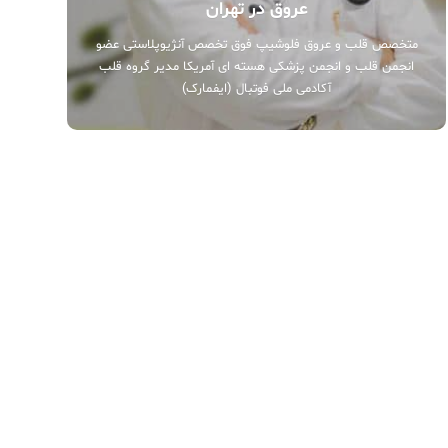
عروق در تهران
متخصص قلب و عروق فلوشیپ فوق تخصص آنژیوپلاستی عضو
انجمن قلب و انجمن پزشکی هسته ای آمریکا مدیر گروه قلب
آکادمی ملی فوتبال (ایفمارک)